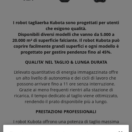
I robot tagliaerba Kubota sono progettati per utenti
che esigono qualità.
Disponibili diversi modelli che vanno da 5.000 a
20.000 m² di superficie falciante. Il robot Kubota può
coprire facilmente grandi superfici e ogni modello è
progettato per gestire pendenze fino al 45%.
QUALITA’ NEL TAGLIO & LUNGA DURATA
L’elevato quantitativo di energia immagazzinata offre
un alto livello di autonomia e dei cicli di lavoro che
possono arrivare fino a 11 ore senza interruzione.
Grazie ai meno frequenti rientri alla stazione di
ricarica, il tempo dedicato al taglio viene ottimizzato,
rendendo il prato disponibile più a lungo.
PRESTAZIONI PROFESSIONALI
I robot Kubota offrono una potenza di taglio massima
per una tosatura rapida e professionale. Le lame in