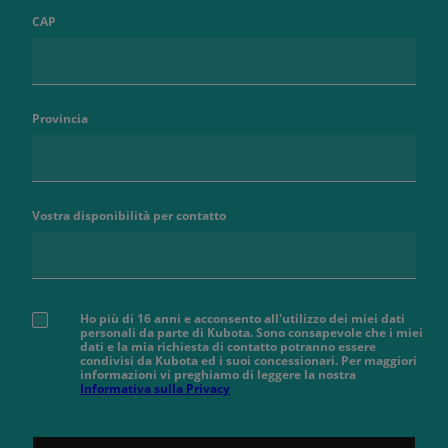
CAP
Provincia
Vostra disponibilità per contatto
Ho più di 16 anni e acconsento all'utilizzo dei miei dati
personali da parte di Kubota. Sono consapevole che i miei
dati e la mia richiesta di contatto potranno essere
condivisi da Kubota ed i suoi concessionari. Per maggiori
informazioni vi preghiamo di leggere la nostra
Informativa sulla Privacy