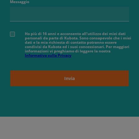
Messaggio
Ho più di 16 anni e acconsento all'utilizzo dei miei dati
personali da parte di Kubota. Sono consapevole che i miei
dati e la mia richiesta di contatto potranno essere
condivisi da Kubota ed i suoi concessionari. Per maggiori
informazioni vi preghiamo di leggere la nostra
Informativa sulla Privacy
Invia