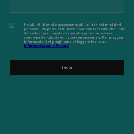
Ho più di 16 anni e acconsento all'utilizzo dei miei dati
personali da parte di Kubota. Sono consapevole che i miei
dati e la mia richiesta di contatto potranno essere
condivisi da Kubota ed i suoi concessionari. Per maggiori
informazioni vi preghiamo di leggere la nostra
Informativa sulla Privacy
Invia