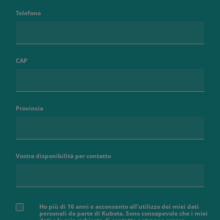
Telefono
CAP
Provincia
Vostra disponibilità per contatto
Ho più di 16 anni e acconsento all'utilizzo dei miei dati
personali da parte di Kubota. Sono consapevole che i miei