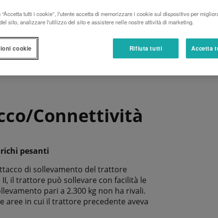
“Accetta tutti i cookie”, l'utente accetta di memorizzare i cookie sul dispositivo per miglior
SCARICA LA BROCHURE
el sito, analizzare l'utilizzo del sito e assistere nelle nostre attività di marketing.
ioni cookie
Rifiuta tutti
Accetta t
acco/Connettività
richi pesanti
attacco di sollevamento del trattore
, il trattore può sollevare con facilità le
llevamento pari a 2.300 kg non ha rivali.
e aree in cui il trattore precedente aveva