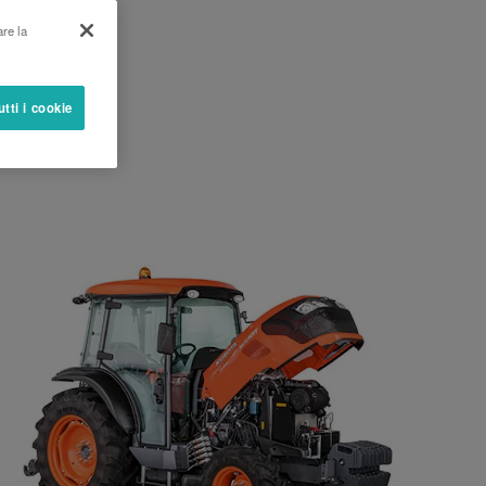
are la
utti i cookie