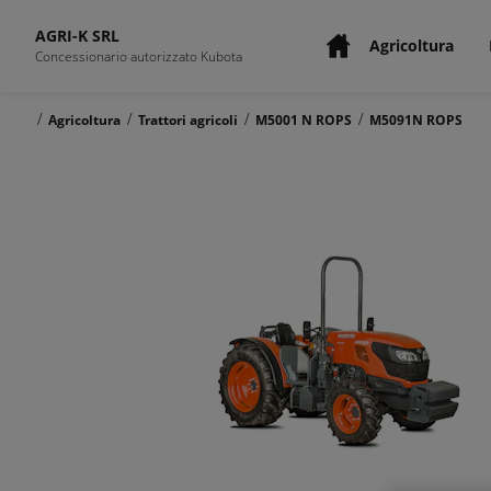
AGRI-K SRL
Agricoltura
Concessionario autorizzato Kubota
/
/
/
/
Agricoltura
Trattori agricoli
M5001 N ROPS
M5091N ROPS