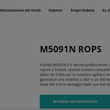
Manutenzione del Verde
Kubota+
Scopri Kubota
Su d
M5091N ROPS
Kubota M5001N è il veicolo professionale a e
vigneti e frutteti. Questo trattore compatto 
alberi da frutto per la massima agilità e ve
garantisce una visibilità a 360° e un ottim
resta che trarre vantaggio dalle sue doti per
RICHIEDI UN PREVENTIVO