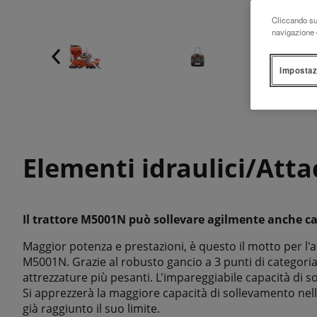
Cliccando su 
navigazione d
Impostaz
Elementi idraulici/Att
Il trattore M5001N può sollevare agilmente anche ca
Maggior potenza e prestazioni, è questo il motto per l'
M5001N. Grazie al robusto gancio a 3 punti di categoria II
attrezzature più pesanti. L'impareggiabile capacità di so
Si apprezzerà la maggiore capacità di sollevamento nell
già raggiunto il suo limite.