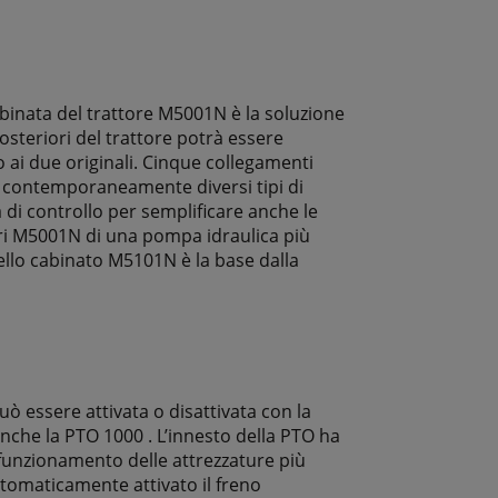
abinata del trattore M5001N è la soluzione
posteriori del trattore potrà essere
ai due originali. Cinque collegamenti
re contemporaneamente diversi tipi di
à di controllo per semplificare anche le
ori M5001N di una pompa idraulica più
ello cabinato M5101N è la base dalla
ò essere attivata o disattivata con la
nche la PTO 1000 . L’innesto della PTO ha
funzionamento delle attrezzature più
utomaticamente attivato il freno