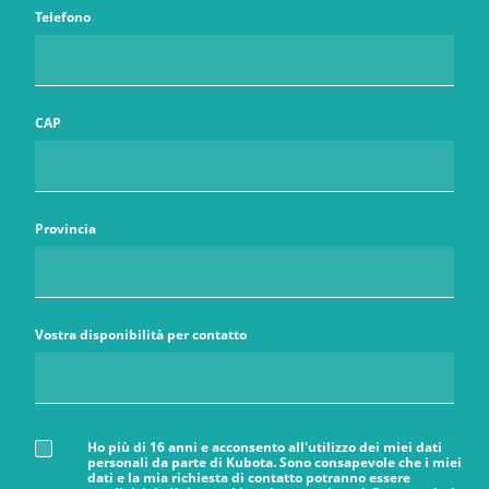
Telefono
CAP
Provincia
Vostra disponibilità per contatto
Ho più di 16 anni e acconsento all'utilizzo dei miei dati
personali da parte di Kubota. Sono consapevole che i miei
dati e la mia richiesta di contatto potranno essere