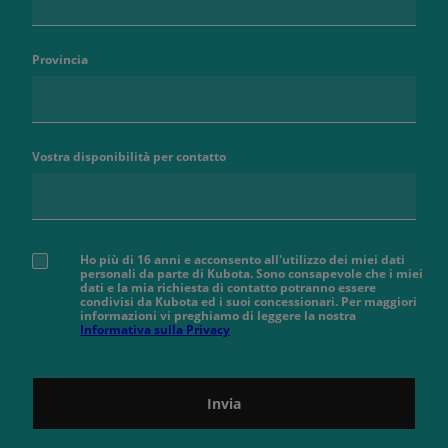
Provincia
Vostra disponibilità per contatto
Ho più di 16 anni e acconsento all'utilizzo dei miei dati
personali da parte di Kubota. Sono consapevole che i miei
dati e la mia richiesta di contatto potranno essere
condivisi da Kubota ed i suoi concessionari. Per maggiori
informazioni vi preghiamo di leggere la nostra
Informativa sulla Privacy
Invia