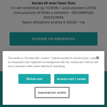
Durata 60 mesi Tasso fisso
10 rate semestrali da 10,933% + assicurazione 0,576%
Assicurazione All Risks a semestre - DECORRENZA
POSTICIPATA
Spese attivazione pratica € 350,00 + iva
RICHIEDI UN PREVENTIVO
KUBOTA FINANCE - SERIE M
Cliccando su “Accetta tutti i cookie”, l'utente accetta di memorizzare i cookie
sul dispositivo per migliorare la navigazione del sito, analizzare l'utilizzo del
sito e assistere nelle nostre attività di marketing.
Rifiuta tutti
Accetta tutti i cookie
Impostazioni cookie
Contattaci