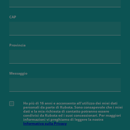
CAP
Provincia
Messaggio
Ho più di 16 anni e acconsento all'utilizzo dei miei dati
personali da parte di Kubota. Sono consapevole che i miei
dati e la mia richiesta di contatto potranno essere
condivisi da Kubota ed i suoi concessionari. Per maggiori
informazioni vi preghiamo di leggere la nostra
Informativa sulla Privacy