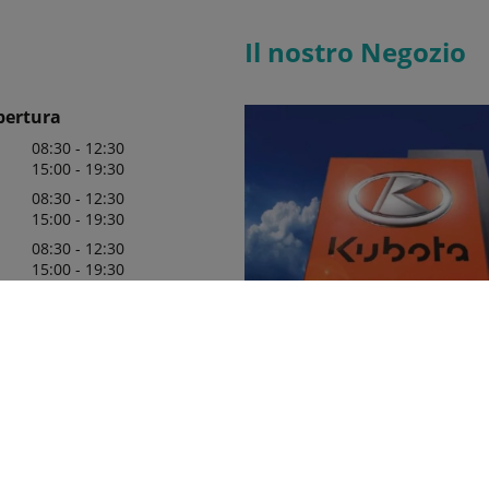
Il nostro Negozio
pertura
08:30 - 12:30
15:00 - 19:30
08:30 - 12:30
15:00 - 19:30
08:30 - 12:30
15:00 - 19:30
08:30 - 12:30
15:00 - 19:30
08:30 - 12:30
15:00 - 19:30
08:00 - 13:00
AGRI-K SRL è fiero di essere il vos
concessionario ufficiale Kubota d
avendo a disposizione una gam