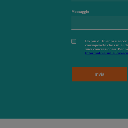
Messaggio
Ho più di 16 anni e accon
consapevole che i miei da
suoi concessionari. Per m
Informativa sulla Privacy
Invia