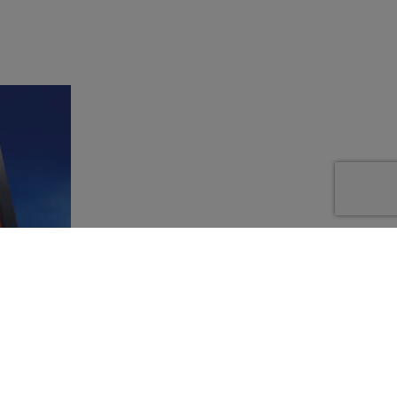
tro
i zona,
ma completa