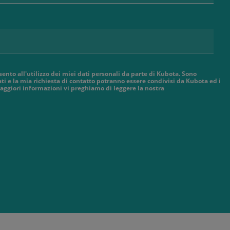
sento all'utilizzo dei miei dati personali da parte di Kubota. Sono
ti e la mia richiesta di contatto potranno essere condivisi da Kubota ed i
aggiori informazioni vi preghiamo di leggere la nostra