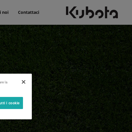
i noi
Contattaci
are la
utti i cookie