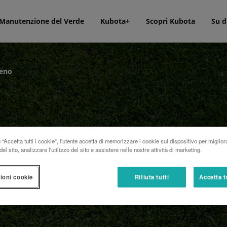
Manutenzione del Verde
Kubota+
Scopri Kubota
Su d
reno
“Accetta tutti i cookie”, l'utente accetta di memorizzare i cookie sul dispositivo per miglior
el sito, analizzare l'utilizzo del sito e assistere nelle nostre attività di marketing.
ioni cookie
Rifiuta tutti
Accetta t