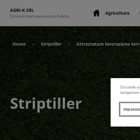
AGRI-K SRL
Agricoltura
Concessionario autorizzato Kubota
Home
Striptiller
Attrezzature lavorazione ter
›
›
Cliccando su 
navigazione d
Striptiller
Impostaz