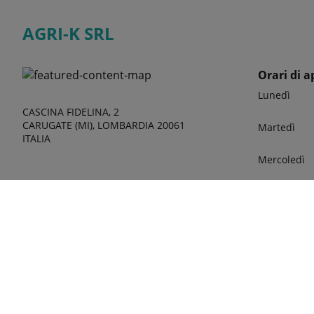
AGRI-K SRL
Orari di a
Lunedì
CASCINA FIDELINA, 2
CARUGATE (MI), LOMBARDIA 20061
Martedì
ITALIA
Mercoledì
Giovedì
Venerdì
Sabato
phone