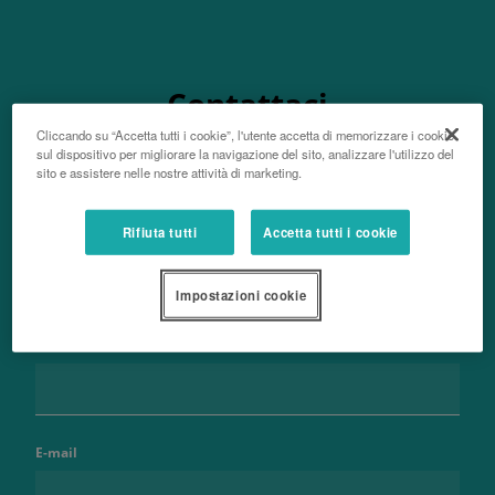
Contattaci
Cliccando su “Accetta tutti i cookie”, l'utente accetta di memorizzare i cookie
sul dispositivo per migliorare la navigazione del sito, analizzare l'utilizzo del
sito e assistere nelle nostre attività di marketing.
Rifiuta tutti
Accetta tutti i cookie
Nome e cognome
Impostazioni cookie
Telefono
E-mail