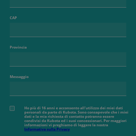
CAP
Provincia
Messaggio
Ho più di 16 anni e acconsento all'utilizzo dei miei dati
personali da parte di Kubota. Sono consapevole che i miei
dati e la mia richiesta di contatto potranno essere
condivisi da Kubota ed i suoi concessionari. Per maggiori
informazioni vi preghiamo di leggere la nostra
Informativa sulla Privacy