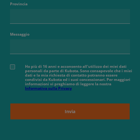
Provincia
Messaggio
Ho più di 16 anni e acconsento all'utilizzo dei miei dati
personali da parte di Kubota. Sono consapevole che i miei
dati e la mia richiesta di contatto potranno essere
condivisi da Kubota ed i suoi concessionari. Per maggiori
informazioni vi preghiamo di leggere la nostra
Informativa sulla Privacy
Invia