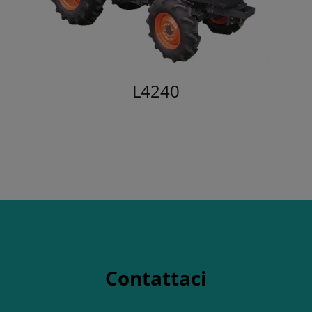
L4240
Contattaci