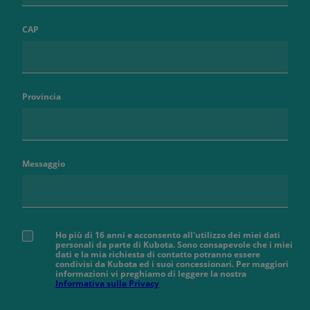
CAP
Provincia
Messaggio
Ho più di 16 anni e acconsento all'utilizzo dei miei dati
personali da parte di Kubota. Sono consapevole che i miei
dati e la mia richiesta di contatto potranno essere
condivisi da Kubota ed i suoi concessionari. Per maggiori
informazioni vi preghiamo di leggere la nostra
Informativa sulla Privacy