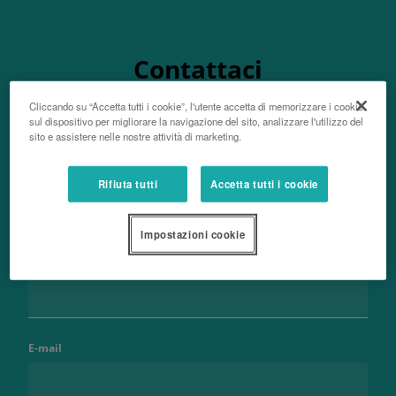
Contattaci
Cliccando su “Accetta tutti i cookie”, l'utente accetta di memorizzare i cookie
sul dispositivo per migliorare la navigazione del sito, analizzare l'utilizzo del
sito e assistere nelle nostre attività di marketing.
Nome e cognome
Rifiuta tutti
Accetta tutti i cookie
Impostazioni cookie
Telefono
E-mail