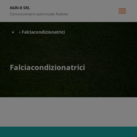
AGRI-K SRL
Concessionario autorizzato Kubota
‹ Falciacondizionatrici
Falciacondizionatrici