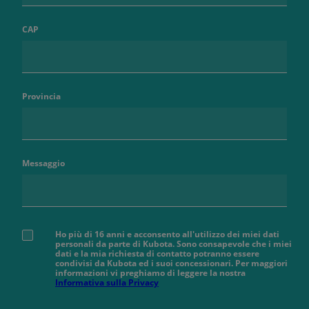
CAP
Provincia
Messaggio
Ho più di 16 anni e acconsento all'utilizzo dei miei dati
personali da parte di Kubota. Sono consapevole che i miei
dati e la mia richiesta di contatto potranno essere
condivisi da Kubota ed i suoi concessionari. Per maggiori
informazioni vi preghiamo di leggere la nostra
Informativa sulla Privacy