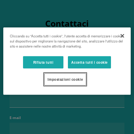
Contattaci
Cliccando su “Accetta tutti i cookie”, l'utente accetta di memorizzare i cookie
sul dispositivo per migliorare la navigazione del sito, analizzare l'utilizzo del
sito e assistere nelle nostre attività di marketing.
Nome e cognome
Rifiuta tutti
Accetta tutti i cookie
Impostazioni cookie
Telefono
E-mail