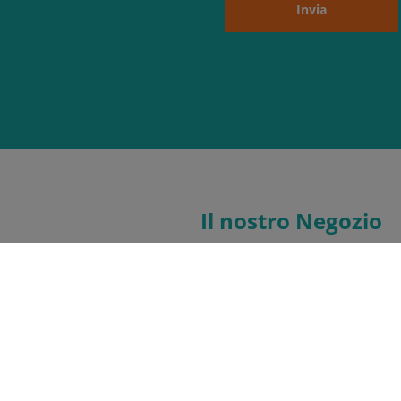
Invia
Il nostro Negozio
pertura
08:30 - 12:30
15:00 - 19:30
08:30 - 12:30
15:00 - 19:30
08:30 - 12:30
15:00 - 19:30