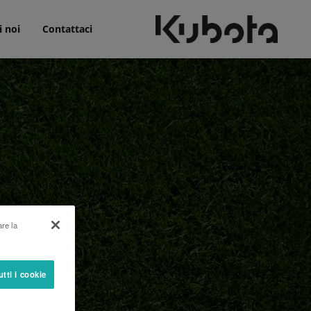
i noi
Contattaci
are la
utti i cookie