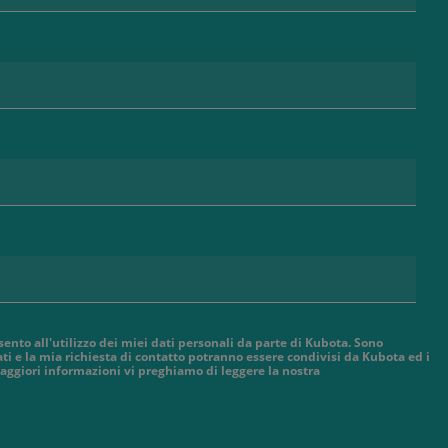
sento all'utilizzo dei miei dati personali da parte di Kubota. Sono
ti e la mia richiesta di contatto potranno essere condivisi da Kubota ed i
aggiori informazioni vi preghiamo di leggere la nostra