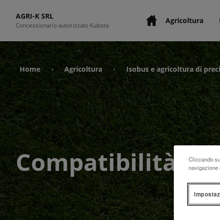
AGRI-K SRL
Agricoltura
Concessionario autorizzato Kubota
Home
Agricoltura
Isobus e agricoltura di prec
›
›
Compatibilità FM
Cliccando su 
navigazione d
Impostaz