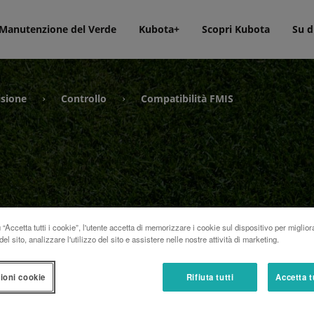
Manutenzione del Verde
Kubota+
Scopri Kubota
Su d
isione
Controllo
Compatibilità FMIS
›
›
IS
“Accetta tutti i cookie”, l'utente accetta di memorizzare i cookie sul dispositivo per miglior
el sito, analizzare l'utilizzo del sito e assistere nelle nostre attività di marketing.
ioni cookie
Rifiuta tutti
Accetta t