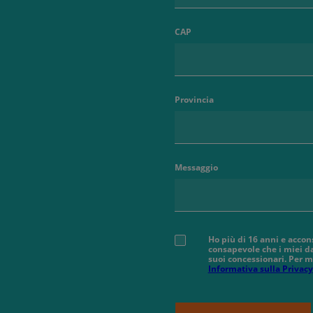
CAP
Provincia
Messaggio
Ho più di 16 anni e accon
consapevole che i miei da
suoi concessionari. Per m
Informativa sulla Privacy