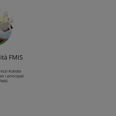
ità FMIS
ttrezzi Kubota
on i principali
 FMIS