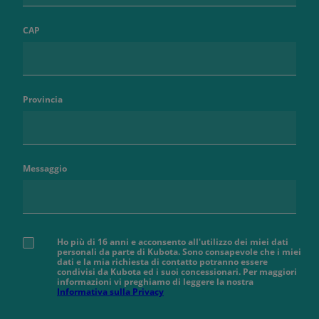
CAP
Provincia
Messaggio
Ho più di 16 anni e acconsento all'utilizzo dei miei dati
personali da parte di Kubota. Sono consapevole che i miei
dati e la mia richiesta di contatto potranno essere
condivisi da Kubota ed i suoi concessionari. Per maggiori
informazioni vi preghiamo di leggere la nostra
Informativa sulla Privacy