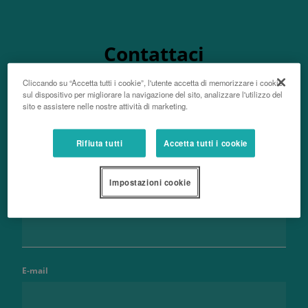
Contattaci
Cliccando su “Accetta tutti i cookie”, l'utente accetta di memorizzare i cookie
sul dispositivo per migliorare la navigazione del sito, analizzare l'utilizzo del
sito e assistere nelle nostre attività di marketing.
Nome e cognome
Rifiuta tutti
Accetta tutti i cookie
Impostazioni cookie
Telefono
E-mail