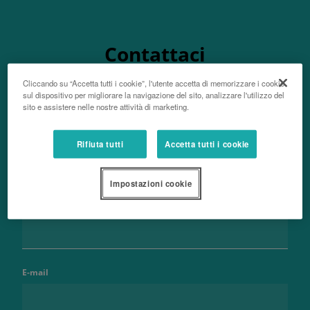
Contattaci
Cliccando su “Accetta tutti i cookie”, l'utente accetta di memorizzare i cookie
sul dispositivo per migliorare la navigazione del sito, analizzare l'utilizzo del
sito e assistere nelle nostre attività di marketing.
Nome e cognome
Rifiuta tutti
Accetta tutti i cookie
Impostazioni cookie
Telefono
E-mail