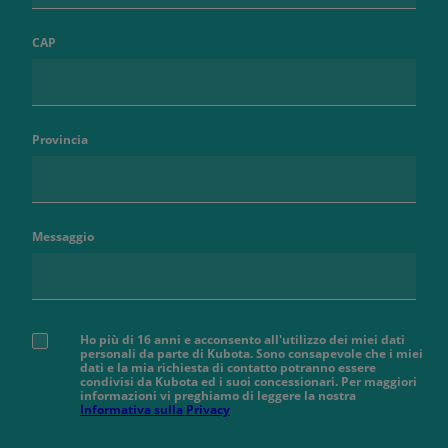
CAP
Provincia
Messaggio
Ho più di 16 anni e acconsento all'utilizzo dei miei dati
personali da parte di Kubota. Sono consapevole che i miei
dati e la mia richiesta di contatto potranno essere
condivisi da Kubota ed i suoi concessionari. Per maggiori
informazioni vi preghiamo di leggere la nostra
Informativa sulla Privacy