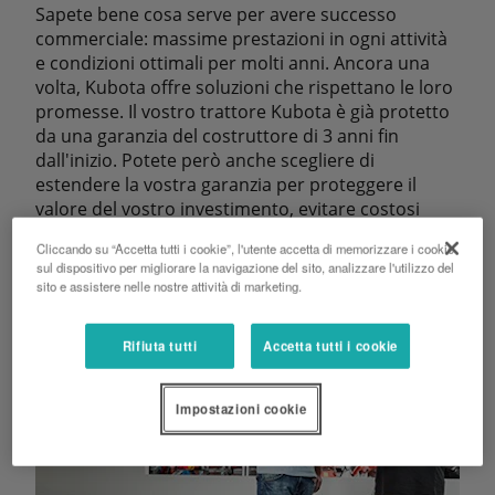
Sapete bene cosa serve per avere successo
commerciale: massime prestazioni in ogni attività
e condizioni ottimali per molti anni. Ancora una
volta, Kubota offre soluzioni che rispettano le loro
promesse. Il vostro trattore Kubota è già protetto
da una garanzia del costruttore di 3 anni fin
dall'inizio. Potete però anche scegliere di
estendere la vostra garanzia per proteggere il
valore del vostro investimento, evitare costosi
tempi di fermo macchina e rimanere produttivi a
Cliccando su “Accetta tutti i cookie”, l'utente accetta di memorizzare i cookie
lungo.
sul dispositivo per migliorare la navigazione del sito, analizzare l'utilizzo del
sito e assistere nelle nostre attività di marketing.
Rifiuta tutti
Accetta tutti i cookie
Impostazioni cookie