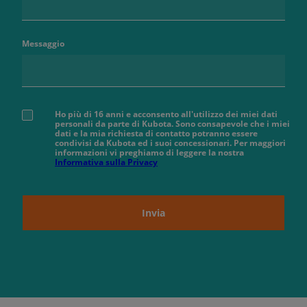
Messaggio
Ho più di 16 anni e acconsento all'utilizzo dei miei dati
personali da parte di Kubota. Sono consapevole che i miei
dati e la mia richiesta di contatto potranno essere
condivisi da Kubota ed i suoi concessionari. Per maggiori
informazioni vi preghiamo di leggere la nostra
Informativa sulla Privacy
Invia